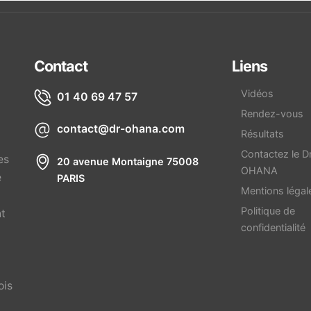
Contact
Liens
Vidéos
01 40 69 47 57
Rendez-vous
contact@dr-ohana.com
Résultats
Contactez le D
es
20 avenue Montaigne 75008
OHANA
e
PARIS
Mentions légal
Politique de
nt
confidentialité
ois