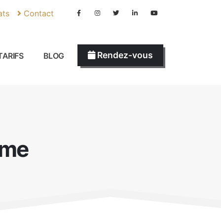
ats
Contact
Rendez-vous
TARIFS
BLOG
mme