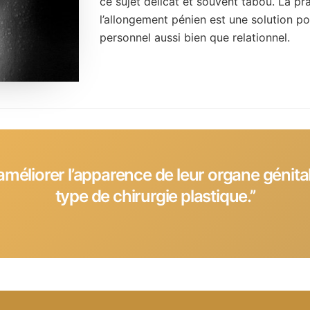
ce sujet délicat et souvent tabou. La pr
l’allongement pénien est une solution 
personnel aussi bien que relationnel.
méliorer l’apparence de leur organe génital
type de chirurgie plastique.’’