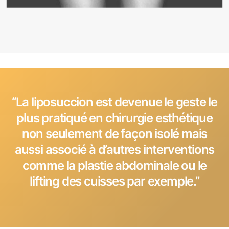
‘‘La liposuccion est devenue le geste le
plus pratiqué en chirurgie esthétique
non seulement de façon isolé mais
aussi associé à d’autres interventions
comme la plastie abdominale ou le
lifting des cuisses par exemple.’’