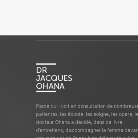
Parce qu’il voit en consultation de nombreus
patientes, les écoute, les soigne, les opère, l
docteur Ohana a décidé, dans ce livre
d’entretiens, d’accompagner la femme deva