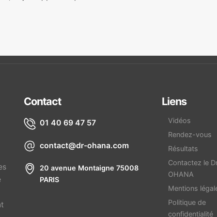
Contact
Liens
Vidéos
01 40 69 47 57
Rendez-vous
contact@dr-ohana.com
Résultats
Contactez le D
es
20 avenue Montaigne 75008
OHANA
e
PARIS
Mentions légal
Politique de
nt
confidentialité