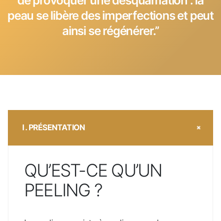
de provoquer une desquamation : la
peau se libère des imperfections et peut
ainsi se régénérer.’’
I . PRÉSENTATION
QU’EST-CE QU’UN
PEELING ?