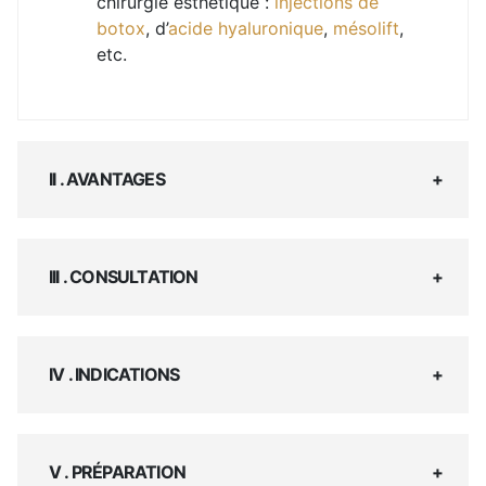
chirurgie esthétique :
injections de
botox
, d’
acide hyaluronique
,
mésolift
,
etc.
II . AVANTAGES
III . CONSULTATION
IV . INDICATIONS
V . PRÉPARATION