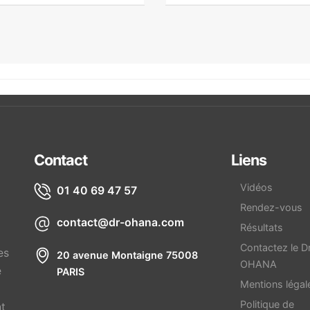
Contact
Liens
Vidéos
01 40 69 47 57
Rendez-vous
contact@dr-ohana.com
Résultats
Contactez le D
es
20 avenue Montaigne 75008
OHANA
e
PARIS
Mentions légal
Politique de
nt