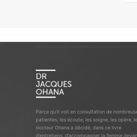
Parce qu’il voit en consultation de nombreus
patientes, les écoute, les soigne, les opère, l
docteur Ohana a décidé, dans ce livre
d’entretiens, d’accompagner la femme deva