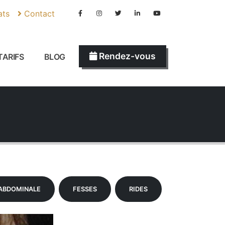
ats
Contact
Rendez-vous
TARIFS
BLOG
 ABDOMINALE
FESSES
RIDES