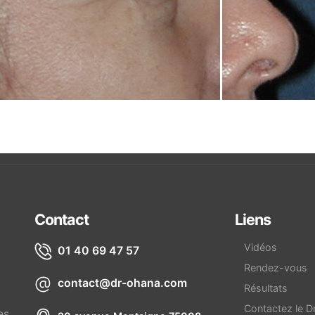
Contact
Liens
Vidéos
01 40 69 47 57
Rendez-vous
contact@dr-ohana.com
Résultats
Contactez le D
es